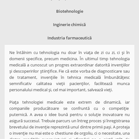
Biotehnologie
Inginerie chimică
Industria farmaceutică
Ne întâlnim cu tehnologia nu doar în viața de zi cu zi, ci și în
domenii specifice, precum medicina. În ultimul timp tehnologia
medicală a cunoscut un progres extraordinar datorită invențiilor
și descoperirilor științifice. Fie că este vorba de diagnosticare sau
de tratament, invențiile în tehnica medicală îmbunătățesc
semnificativ calitatea vieții pacienților, facilitează munca
personalului medical și, cel mai important, salvează vieți.
Piața tehnologiei medicale este extrem de dinamică, iar
companiile producătoare se confruntă cu o competiție
puternică. A avea o idee bună pentru o soluție inovatoare nu
asigură succesul. Trebuie parcurs un întreg proces și înregistrarea
brevetului de invenție reprezintă unul dintre primii pași. A proteja
o invenție nu mai este o chestiune de orgoliu, ci o necesitate, una