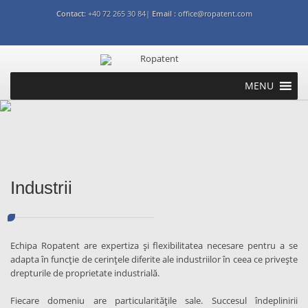
Contact:
+40 72 265 30 84|
Email :
office@ropatent.com
MENU
Brevete
Marca
Desene si modele industriale
Drepturi de autor
Strategie de proprietate intelectuala
Industrii
International
Industrii
Echipa Ropatent are expertiza și flexibilitatea necesare pentru a se
adapta în funcție de cerințele diferite ale industriilor în ceea ce privește
drepturile de proprietate industrială.
Fiecare domeniu are particularitățile sale. Succesul îndeplinirii