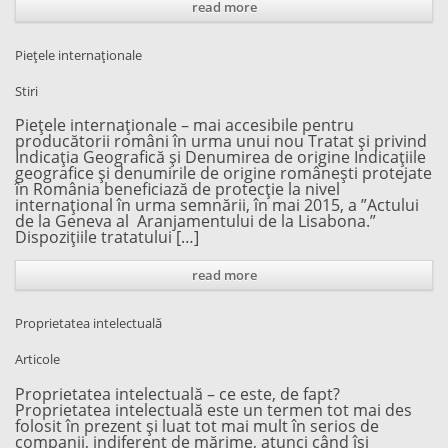
read more
Piețele internaționale
Stiri
Piețele internaționale – mai accesibile pentru
producătorii români în urma unui nou Tratat și privind
Indicația Geografică și Denumirea de origine Indicaţiile
geografice şi denumirile de origine româneşti protejate
în România beneficiază de protecție la nivel
internațional în urma semnării, în mai 2015, a ”Actului
de la Geneva al Aranjamentului de la Lisabona.”
Dispozițiile tratatului […]
read more
Proprietatea intelectuală
Articole
Proprietatea intelectuală – ce este, de fapt?
Proprietatea intelectuală este un termen tot mai des
folosit în prezent și luat tot mai mult în serios de
companii, indiferent de mărime, atunci când își