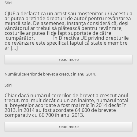
Stiri
CJUE a declarat că un artist sau moștenitorul/ii acestuia
ar putea pretinde drepturi de autor pentru revânzarea
muncii sale. De asemenea, instanța consideră că, deși
vânzătorul ar trebui să plătească pentru revânzare,
costurile ar putea fi de fapt suportate de către
cumpărător. În Directiva UE privind drepturile
de revânzare este specificat faptul că statele membre
ar […]
read more
Numărul cererilor de brevet a crescut în anul 2014.
Stiri
Chiar dacă numărul cererilor de brevet a crescut anul
trecut, mai mult decât cu un an înainte, numărul total
al brevetelor acordate a fost mai mic în 2014 decât în
2013. În 2014 au fost acordate 64.600 de brevete
comparativ cu 66.700 în anul 2013.
read more