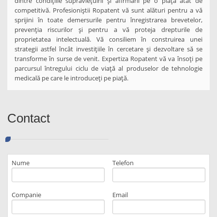
dintre condițiile supraviețuirii și afirmării pe o piață atât de
competitivă. Profesioniștii Ropatent vă sunt alături pentru a vă
sprijini în toate demersurile pentru înregistrarea brevetelor,
prevenția riscurilor și pentru a vă proteja drepturile de
proprietatea intelectuală. Vă consiliem în construirea unei
strategii astfel încât investițiile în cercetare și dezvoltare să se
transforme în surse de venit. Expertiza Ropatent vă va însoți pe
parcursul întregului ciclu de viață al produselor de tehnologie
medicală pe care le introduceți pe piață.
Contact
Nume
Telefon
Companie
Email