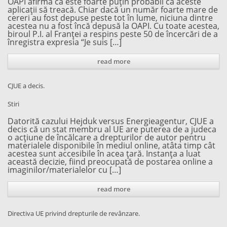
OAPI afirmă că este foarte puțin probabil ca aceste
aplicații să treacă. Chiar dacă un număr foarte mare de
cereri au fost depuse peste tot în lume, niciuna dintre
acestea nu a fost încă depusă la OAPI. Cu toate acestea,
biroul P.I. al Franței a respins peste 50 de încercări de a
înregistra expresia “Je suis […]
read more
CJUE a decis.
Stiri
Datorită cazului Hejduk versus Energieagentur, CJUE a
decis că un stat membru al UE are puterea de a judeca
o acțiune de încălcare a drepturilor de autor pentru
materialele disponibile în mediul online, atâta timp cât
acestea sunt accesibile în acea țară. Instanța a luat
această decizie, fiind preocupată de postarea online a
imaginilor/materialelor cu […]
read more
Directiva UE privind drepturile de revânzare.