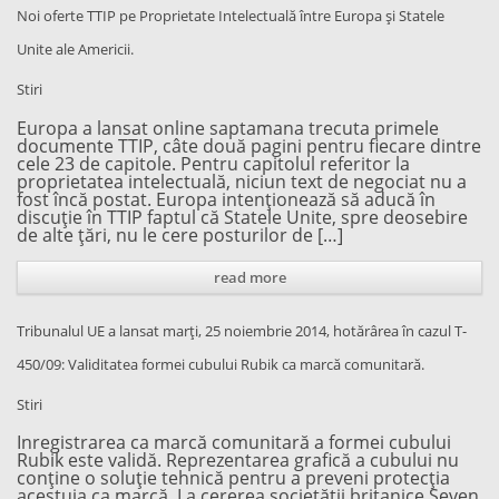
Noi oferte TTIP pe Proprietate Intelectuală între Europa și Statele
Unite ale Americii.
Stiri
Europa a lansat online saptamana trecuta primele
documente TTIP, câte două pagini pentru fiecare dintre
cele 23 de capitole. Pentru capitolul referitor la
proprietatea intelectuală, niciun text de negociat nu a
fost încă postat. Europa intenționează să aducă în
discuție în TTIP faptul că Statele Unite, spre deosebire
de alte țări, nu le cere posturilor de […]
read more
Tribunalul UE a lansat marți, 25 noiembrie 2014, hotărârea în cazul T-
450/09: Validitatea formei cubului Rubik ca marcă comunitară.
Stiri
Inregistrarea ca marcă comunitară a formei cubului
Rubik este validă. Reprezentarea grafică a cubului nu
conține o soluție tehnică pentru a preveni protecția
acestuia ca marcă. La cererea societății britanice Seven