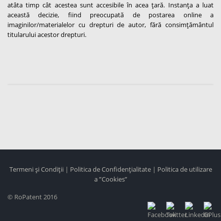
atâta timp cât acestea sunt accesibile în acea țară. Instanța a luat
această decizie, fiind preocupată de postarea online a
imaginilor/materialelor cu drepturi de autor, fără consimțământul
titularului acestor drepturi.
Termeni și Condiții
|
Politica de Confidențialitate
|
Politica de utilizare
a ”Cookies”
© RoPatent 2016