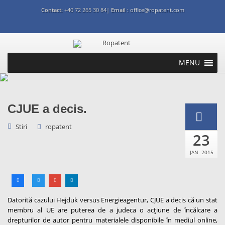
Contact:
+40 72 265 30 84|
Email :
office@ropatent.com
MENU
CJUE a decis.
Stiri
ropatent
23
JAN
2015
Datorită cazului Hejduk versus Energieagentur, CJUE a decis că un stat
membru al UE are puterea de a judeca o acțiune de încălcare a
drepturilor de autor pentru materialele disponibile în mediul online,