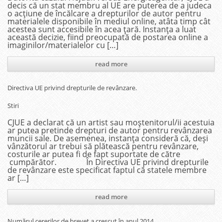
decis că un stat membru al UE are puterea de a judeca
o acțiune de încălcare a drepturilor de autor pentru
materialele disponibile în mediul online, atâta timp cât
acestea sunt accesibile în acea țară. Instanța a luat
această decizie, fiind preocupată de postarea online a
imaginilor/materialelor cu […]
read more
Directiva UE privind drepturile de revânzare.
Stiri
CJUE a declarat că un artist sau moștenitorul/ii acestuia
ar putea pretinde drepturi de autor pentru revânzarea
muncii sale. De asemenea, instanța consideră că, deși
vânzătorul ar trebui să plătească pentru revânzare,
costurile ar putea fi de fapt suportate de către
cumpărător. În Directiva UE privind drepturile
de revânzare este specificat faptul că statele membre
ar […]
read more
Numărul cererilor de brevet a crescut în anul 2014.