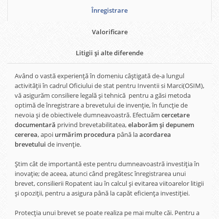
Înregistrare
Valorificare
Litigii și alte diferende
Având o vastă experiență în domeniu câștigată de-a lungul
activității în cadrul Oficiului de stat pentru Inventii si Marci(OSIM),
vă asigurăm consiliere legală și tehnică pentru a găsi metoda
optimă de înregistrare a brevetului de invenție, în funcție de
nevoia și de obiectivele dumneavoastră. Efectuăm
cercetare
documentară
privind brevetabilitatea,
elaborăm și depunem
cererea
, apoi
urmărim procedura
până la
acordarea
brevetului
de invenție.
Știm cât de importantă este pentru dumneavoastră investiția în
inovație; de aceea, atunci când pregătesc înregistrarea unui
brevet, consilierii Ropatent iau în calcul și evitarea viitoarelor litigii
și opoziții, pentru a asigura până la capăt eficiența investiției.
Protecția unui brevet se poate realiza pe mai multe căi. Pentru a