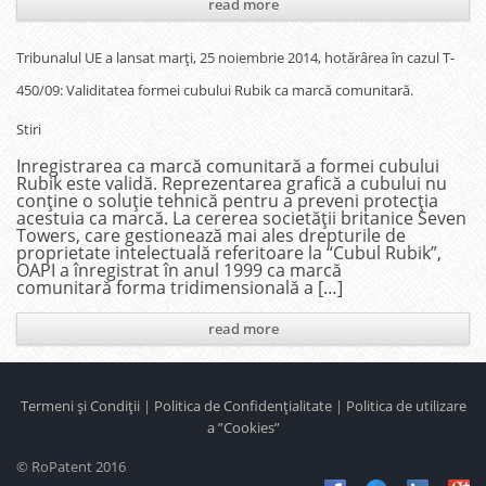
read more
Tribunalul UE a lansat marți, 25 noiembrie 2014, hotărârea în cazul T-
450/09: Validitatea formei cubului Rubik ca marcă comunitară.
Stiri
Inregistrarea ca marcă comunitară a formei cubului
Rubik este validă. Reprezentarea grafică a cubului nu
conține o soluție tehnică pentru a preveni protecția
acestuia ca marcă. La cererea societății britanice Seven
Towers, care gestionează mai ales drepturile de
proprietate intelectuală referitoare la “Cubul Rubik”,
OAPI a înregistrat în anul 1999 ca marcă
comunitară forma tridimensională a […]
read more
Termeni și Condiții
|
Politica de Confidențialitate
|
Politica de utilizare
a ”Cookies”
© RoPatent 2016