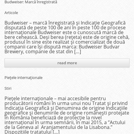
Budweiser: Marcă înregistrată
Articole
Budweiser – marcă înregistrată și Indicație Geografică
disputată de peste 100 de ani în peste 100 de procese
internaționale Budweiser este o cunoscută marcă de
bere cehească. Deși berea (rețeta) este de origine cehă,
produsul în sine este realizat și comercializat de două
companii care își dispută marca: Budweiser Budvar
Brewery, companie de stat din […]
read more
Piețele internaționale
Stiri
Piețele internaționale – mai accesibile pentru
producătorii români în urma unui nou Tratat și privind
Indicația Geografică și Denumirea de origine Indicaţiile
geografice şi denumirile de origine româneşti protejate
în România beneficiază de protecție la nivel
internațional în urma semnării, în mai 2015, a ”Actului
de la Geneva al Aranjamentului de la Lisabona.”
Dispozițiile tratatului […]