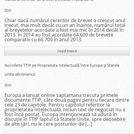
Stiri
Chiar dacă numărul cererilor de brevet a crescut anul
trecut, mai mult decât cu un an înainte, numărul total
al brevetelor acordate a fost mai mic în 2014 decât în
2013. În 2014 au fost acordate 64.600 de brevete
comparativ cu 66.700 în anul 2013.
read more
Noi oferte TTIP pe Proprietate Intelectuală între Europa și Statele
Unite ale Americii.
Stiri
Europa a lansat online saptamana trecuta primele
documente TTIP, câte două pagini pentru fiecare dintre
cele 23 de capitole. Pentru capitolul referitor la
proprietatea intelectuală, niciun text de negociat nu a
fost încă postat. Europa intenționează să aducă în
discuție în TTIP faptul că Statele Unite, spre deosebire
de alte țări, nu le cere posturilor de […]