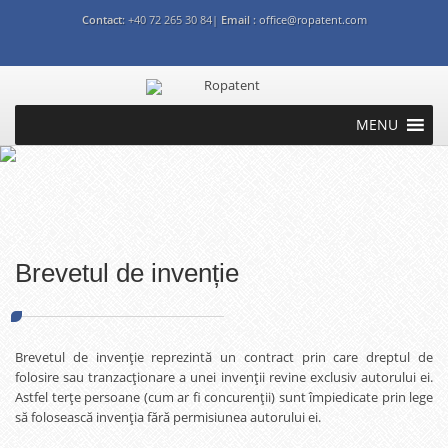
Contact:
+40 72 265 30 84|
Email :
office@ropatent.com
MENU
Brevete
|
Marca
|
Desene si modele industriale
|
Drepturi de autor
|
Strategie de proprietate intelectuala
|
Industrii
|
International
Brevetul de invenție
Brevetul de invenție reprezintă un contract prin care dreptul de
folosire sau tranzacționare a unei invenții revine exclusiv autorului ei.
Astfel terțe persoane (cum ar fi concurenții) sunt împiedicate prin lege
să folosească invenția fără permisiunea autorului ei.