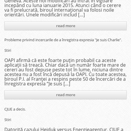
Geneva. Aceste noi modificări au intrat în vigoare
incepând cu luna ianuarie 2015. Atunci când o cerere
va fi prelucrată, biroul internațional va folosi noile
orientări. Unele modificări includ […]
read more
Probleme privind incercarile de a înregistra expresia "Je suis Charlie".
Stiri
OAPI afirmă că este foarte puțin probabil ca aceste
aplicații să treacă. Chiar dacă un număr foarte mare de
cereri au fost depuse peste tot în lume, niciuna dintre
acestea nu a fost încă depusă la OAPI. Cu toate acestea,
biroul P.I. al Franței a respins peste 50 de încercări de a
înregistra expresia “Je suis […]
read more
CJUE a decis.
Stiri
Datorită cazului Hejduk versus Energieagentur, CJUE a