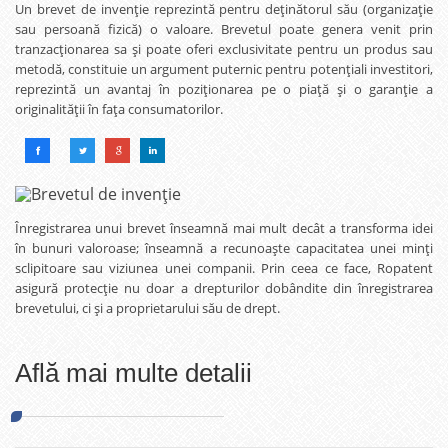
Un brevet de invenție reprezintă pentru deținătorul său (organizație
sau persoană fizică) o valoare. Brevetul poate genera venit prin
tranzacționarea sa și poate oferi exclusivitate pentru un produs sau
metodă, constituie un argument puternic pentru potențiali investitori,
reprezintă un avantaj în poziționarea pe o piață și o garanție a
originalității în fața consumatorilor.
Înregistrarea unui brevet înseamnă mai mult decât a transforma idei
în bunuri valoroase; înseamnă a recunoaște capacitatea unei minți
sclipitoare sau viziunea unei companii. Prin ceea ce face, Ropatent
asigură protecție nu doar a drepturilor dobândite din înregistrarea
brevetului, ci și a proprietarului său de drept.
Află mai multe detalii