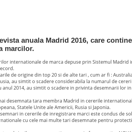
evista anuala Madrid 2016, care contine
a marcilor.
rerilor internationale de marca depuse prin Sistemul Madrid 
record.
ile de origine din top 20 si de alte tari , cum ar fi : Austr
Rusia, au simtit o scadere considerabila la numarul de cerer
 anul 2014, au simtit o scadere in privinta desemnarii lor in
ai desemnata tara membra Madrid in cererile international
ana, Statele Unite ale Americii, Rusia si Japonia.
esemnari in cererile de inregistrare marci este condus de soli
rnationale cu cele mai multe tari desemnate pentru protectie