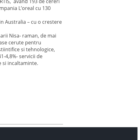
RTIS, avand 193 de cereri
ompania L’oreal cu 130
in Australia – cu o crestere
carii Nisa- raman, de mai
lase cerute pentru
iintifice si tehnologice,
1-4,8%- servicii de
e si incaltaminte.