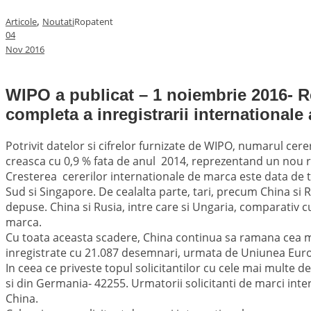
,
Articole
Noutati
Ropatent
04
Nov
2016
WIPO a publicat – 1 noiembrie 2016- R
completa a inregistrarii internationale 
Potrivit datelor si cifrelor furnizate de WIPO, numarul ce
creasca cu 0,9 % fata de anul 2014, reprezentand un nou 
Cresterea cererilor internationale de marca este data de tar
Sud si Singapore. De cealalta parte, tari, precum China si 
depuse. China si Rusia, intre care si Ungaria, comparativ cu
marca.
Cu toata aceasta scadere, China continua sa ramana cea m
inregistrate cu 21.087 desemnari, urmata de Uniunea Europe
In ceea ce priveste topul solicitantilor cu cele mai multe d
si din Germania- 42255. Urmatorii solicitanti de marci inte
China.