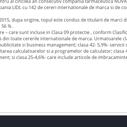
entru al cincilea an consecutiv compania farmaceutica NOVA
ania LIDL cu 142 de cereri internationale de marca si de c
2015, dupa origine, topul este condus de titularii de marci d
 56 % .
 – care sunt incluse in Clasa 09 protectie , conform Clasifi
 % din toate cererile internationale de marca. Urmatoarele c
publicitate si business management; clasa 42- 5,9%- servicii st
oltarea calculatoarelor si a programelor de calculator; clasa 4
tisment; si clasa 25-4,6%- care include articole de imbracamint