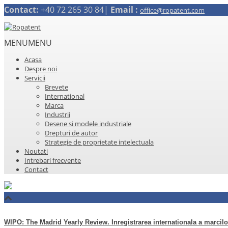
Contact:
+40 72 265 30 84|
Email :
office@ropatent.com
MENU
MENU
Acasa
Despre noi
Servicii
Brevete
International
Marca
Industrii
Desene si modele industriale
Drepturi de autor
Strategie de proprietate intelectuala
Noutati
Intrebari frecvente
Contact
WIPO: The Madrid Yearly Review. Inregistrarea internationala a marcilo