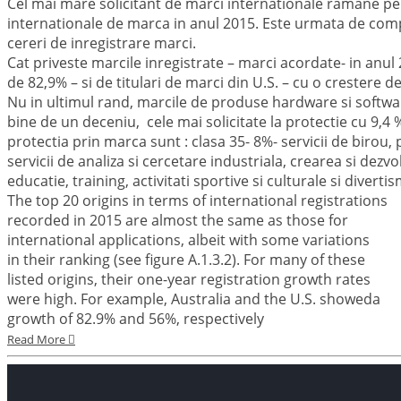
Cel mai mare solicitant de marci internationale ramane p
internationale de marca in anul 2015. Este urmata de comp
cereri de inregistrare marci.
Cat priveste marcile inregistrate – marci acordate- in anul 
de 82,9% – si de titulari de marci din U.S. – cu o crestere de
Nu in ultimul rand, marcile de produse hardware si software
bine de un deceniu, cele mai solicitate la protectie cu 9,4
protectia prin marca sunt : clasa 35- 8%- servicii de birou, 
servicii de analiza si cercetare industriala, crearea si dezv
educatie, training, activitati sportive si culturale si diver
The top 20 origins in terms of international registrations
recorded in 2015 are almost the same as those for
international applications, albeit with some variations
in their ranking (see figure A.1.3.2). For many of these
listed origins, their one-year registration growth rates
were high. For example, Australia and the U.S. showeda
growth of 82.9% and 56%, respectively
Read More