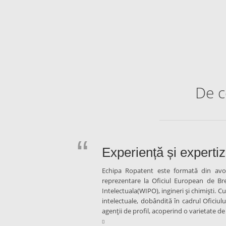
De c
Experiență și experti
Abordare personalizată
Acoperire internaționa
câștigat
Echipa Ropatent este formată din avoca
Echipa Ropatent, susținută de o rețea in
reprezentare la Oficiul European de Br
drepturile de proprietate intelectuală 
Protejarea drepturilor derivate din pr
Intelectuala(WIPO), ingineri și chimişti. C
distribuirea geografică a serviciilor de 
complexe și o birocrație pe măsură. Apel
intelectuale, dobândită în cadrul Oficiul
Ropatent. Noi vom fi cei care se vor pre
asigurați că totul este îndeplinit corect 
agenții de profil, acoperind o varietate de
internațional.
dumneavoastră.