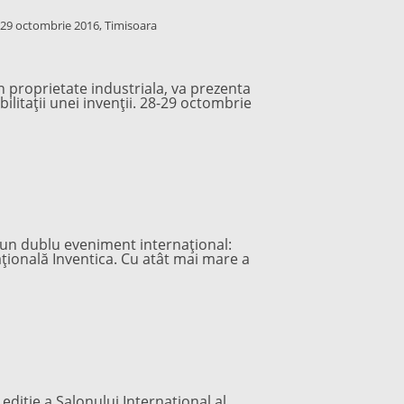
28-29 octombrie 2016, Timisoara
în proprietate industriala, va prezenta
ilitații unei invenții. 28-29 octombrie
 la un dublu eveniment internațional:
națională Inventica. Cu atât mai mare a
a ediţie a Salonului Internaţional al