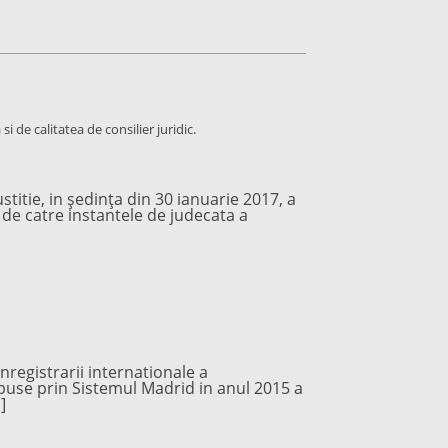
i de calitatea de consilier juridic.
stitie, in şedinţa din 30 ianuarie 2017, a
i de catre instantele de judecata a
registrarii internationale a
epuse prin Sistemul Madrid in anul 2015 a
]