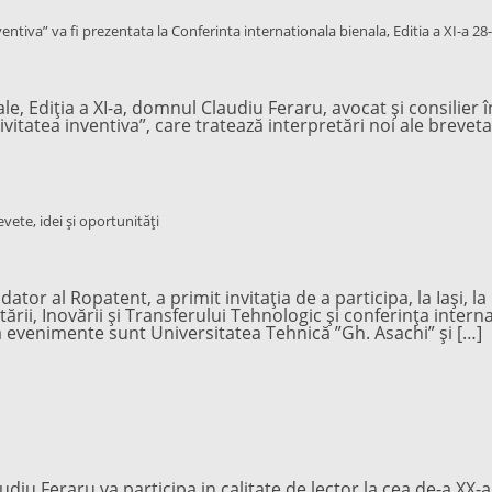
entiva” va fi prezentata la Conferinta internationala bienala, Editia a XI-a 
le, Ediția a XI-a, domnul Claudiu Feraru, avocat și consilier 
vitatea inventiva”, care tratează interpretări noi ale brevetab
vete, idei și oportunități
ndator al Ropatent, a primit invitația de a participa, la Iași,
etării, Inovării şi Transferului Tehnologic și conferința inter
ă evenimente sunt Universitatea Tehnică ”Gh. Asachi” și […]
laudiu Feraru va participa in calitate de lector la cea de-a XX-