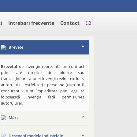
i
Intrebari frecvente
Contact
Brevete
Brevetul
de invenție reprezintă un contract
prin care dreptul de folosire sau
tranzacționare a unei invenții revine exclusiv
autorului ei. Astfel terțe persoane (cum ar fi
concurenții) sunt împiedicate prin lege să
folosească invenția fără permisiunea
autorului ei.
Mărci
Desene și modele industriale