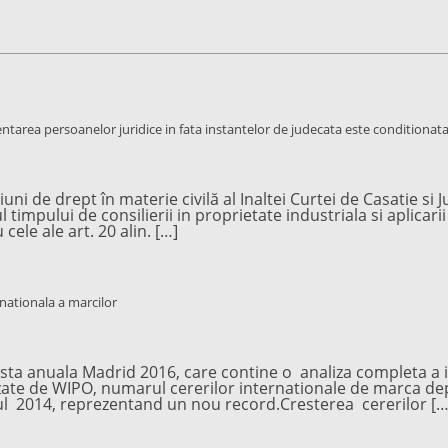
zentarea persoanelor juridice in fata instantelor de judecata este conditionata s
 de drept în materie civilă al Inaltei Curtei de Casatie si Ju
 timpului de consilierii in proprietate industriala si aplicari
 cele ale art. 20 alin. […]
nationala a marcilor
sta anuala Madrid 2016, care contine o analiza completa a in
rnizate de WIPO, numarul cererilor internationale de marca d
nul 2014, reprezentand un nou record.Cresterea cererilor […