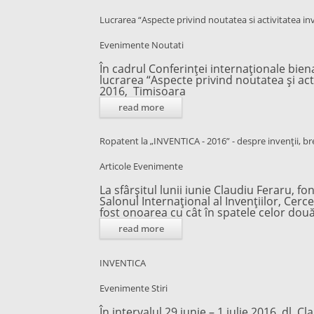
Lucrarea “Aspecte privind noutatea si activitatea inv
Evenimente
Noutati
În cadrul Conferinței internaționale biena
lucrarea “Aspecte privind noutatea și acti
2016, Timisoara
read more
Ropatent la „INVENTICA - 2016” - despre invenții, bre
Articole
Evenimente
La sfârșitul lunii iunie Claudiu Feraru, fo
Salonul Internaţional al Invențiilor, Cerc
fost onoarea cu cât în spatele celor dou
read more
INVENTICA
Evenimente
Stiri
În intervalul 29 iunie – 1 iulie 2016, dl. C