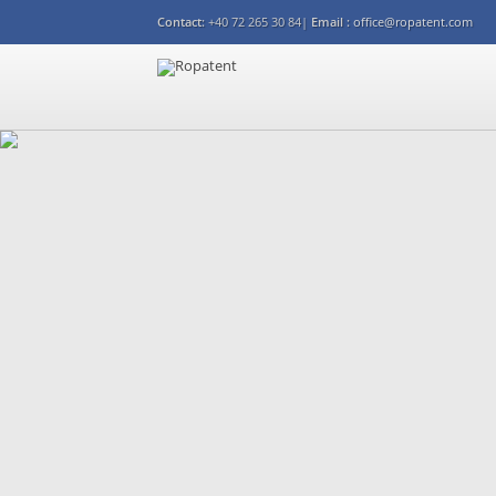
Contact:
+40 72 265 30 84|
Email :
office@ropatent.com