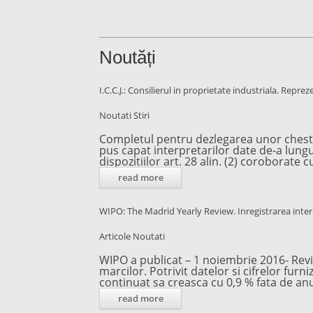
Noutăți
I.C.C.J.: Consilierul in proprietate industriala. Repre
Noutati
Stiri
Completul pentru dezlegarea unor chestiuni
pus capat interpretarilor date de-a lungul
dispozitiilor art. 28 alin. (2) coroborate cu
read more
WIPO: The Madrid Yearly Review. Inregistrarea inter
Articole
Noutati
WIPO a publicat – 1 noiembrie 2016- Revi
marcilor. Potrivit datelor si cifrelor fu
continuat sa creasca cu 0,9 % fata de a
read more