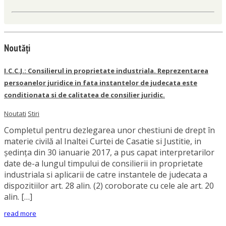
Noutăți
I.C.C.J.: Consilierul in proprietate industriala. Reprezentarea
persoanelor juridice in fata instantelor de judecata este
conditionata si de calitatea de consilier juridic.
Noutati
Stiri
Completul pentru dezlegarea unor chestiuni de drept în
materie civilă al Inaltei Curtei de Casatie si Justitie, in
şedinţa din 30 ianuarie 2017, a pus capat interpretarilor
date de-a lungul timpului de consilierii in proprietate
industriala si aplicarii de catre instantele de judecata a
dispozitiilor art. 28 alin. (2) coroborate cu cele ale art. 20
alin. […]
read more