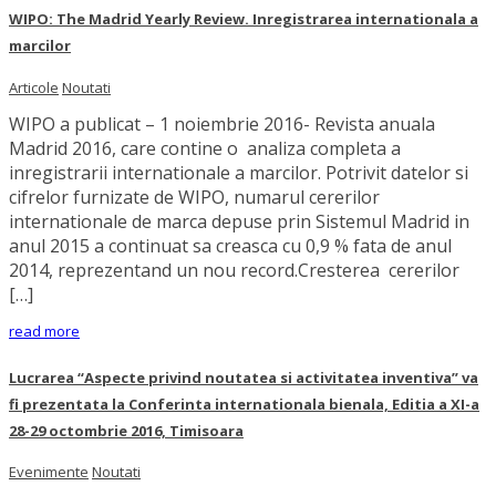
WIPO: The Madrid Yearly Review. Inregistrarea internationala a
marcilor
Articole
Noutati
WIPO a publicat – 1 noiembrie 2016- Revista anuala
Madrid 2016, care contine o analiza completa a
inregistrarii internationale a marcilor. Potrivit datelor si
cifrelor furnizate de WIPO, numarul cererilor
internationale de marca depuse prin Sistemul Madrid in
anul 2015 a continuat sa creasca cu 0,9 % fata de anul
2014, reprezentand un nou record.Cresterea cererilor
[…]
read more
Lucrarea “Aspecte privind noutatea si activitatea inventiva” va
fi prezentata la Conferinta internationala bienala, Editia a XI-a
28-29 octombrie 2016, Timisoara
Evenimente
Noutati