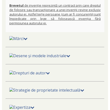
Brevetul
de invenție reprezintă un contract prin care dreptul
de folosire sau tranzacționare a unei invenții revine exclusiv
autorului ei. Astfel terțe persoane (cum ar fi concurenții) sunt
împiedicate prin lege să folosească invenția fără
permisiunea autorului ei.
Mărci
Desene și modele industriale
Drepturi de autor
Strategie de proprietate intelectuală
Expertiza