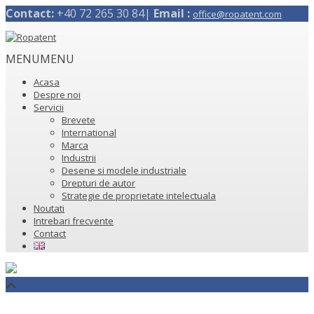
Contact:
+40 72 265 30 84|
Email :
office@ropatent.com
MENU
MENU
Acasa
Despre noi
Servicii
Brevete
International
Marca
Industrii
Desene si modele industriale
Drepturi de autor
Strategie de proprietate intelectuala
Noutati
Intrebari frecvente
Contact