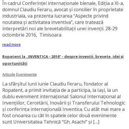
În cadrul Conferinței internaționale bienale, Ediția a XI-a,
domnul Claudiu Feraru, avocat și consilier în proprietate
industriala, va prezenta lucrarea “Aspecte privind
noutatea și activitatea inventiva”, care tratează
interpretări noi ale brevetabilitații unei invenții. 28-29
octombrie 2016, Timisoara
read more
Ropatent la „INVENTICA - 2016” - despre invenții, brevete, idei și
oportunități
Articole
Evenimente
La sfârșitul lunii iunie Claudiu Feraru, fondator al
Ropatent, a primit invitația de a participa, la Iași, la un
dublu eveniment internațional: Salonul Internaţional al
Invențiilor, Cercetării, Inovării şi Transferului Tehnologic
și conferința internațională Inventica. Cu atât mai mare a
fost onoarea cu cât în spatele celor două evenimente
sunt Universitatea Tehnică ”Gh. Asachi” și […]